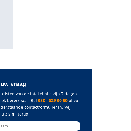
 uw vraag
uristen van de intakebalie zijn 7 dagen
eek bereikbaar. Bel
088 - 629 00 50
of vul
nderstaande contactformulier in. Wij
 u z.s.m. terug.