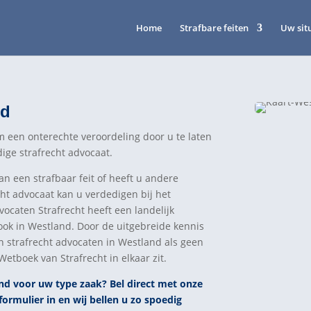
Home
Strafbare feiten
Uw sit
nd
 een onterechte veroordeling door u te laten
ige strafrecht advocaat.
 een strafbaar feit of heeft u andere
cht advocaat kan u verdedigen bij het
vocaten Strafrecht heeft een landelijk
ook in Westland. Door de uitgebreide kennis
n strafrecht advocaten in Westland als geen
etboek van Strafrecht in elkaar zit.
and voor uw type zaak? Bel direct
met
onze
formulier in en wij bellen u zo spoedig