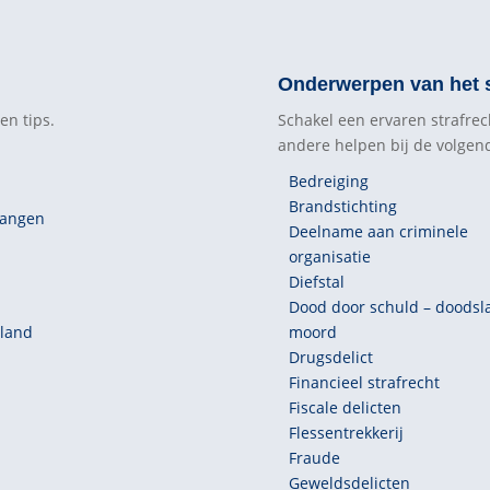
Onderwerpen van het s
en tips.
Schakel een ervaren strafrec
andere helpen bij de volge
Bedreiging
Brandstichting
vangen
Deelname aan criminele
organisatie
Diefstal
Dood door schuld – doodsl
tland
moord
Drugsdelict
Financieel strafrecht
Fiscale delicten
Flessentrekkerij
Fraude
Geweldsdelicten