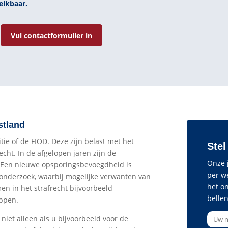
eikbaar.
Vul contactformulier in
stland
itie of de FIOD. Deze zijn belast met het
Stel
echt. In de afgelopen jaren zijn de
Onze j
. Een nieuwe opsporingsbevoegdheid is
per w
sonderzoek, waarbij mogelijke verwanten van
het o
n in het strafrecht bijvoorbeeld
bellen
appen.
niet alleen als u bijvoorbeeld voor de