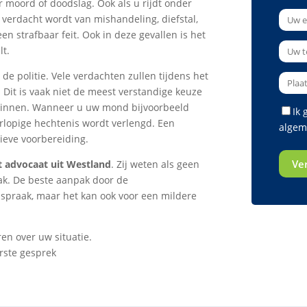
 moord of doodslag. Ook als u rijdt onder
 verdacht wordt van mishandeling, diefstal,
en strafbaar feit. Ook in deze gevallen is het
lt.
 de politie. Vele verdachten zullen tijdens het
 Dit is vaak niet de meest verstandige keuze
ginnen. Wanneer u uw mond bijvoorbeeld
Ik
orlopige hechtenis wordt verlengd. Een
algem
tieve voorbereiding.
t advocaat uit Westland
. Zij weten als geen
ak. De beste aanpak door de
rijspraak, maar het kan ook voor een mildere
ren over uw situatie.
rste gesprek