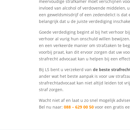
meervoudige strafkamer moet verschijnen voor
invloed van alcohol of verdovende middelen, u
een geweldsmisdrijf of een zedendelict is dat e
belangrijk dat u de juiste verdediging inschake
Goede verdediging begint al bij het verhoor bij
verhoor al vurig hun onschuld willen bewijzen.
en een verkeerde manier om strafzaken te be
voorbij praat, kan dit ervoor zorgen dat uw vo
strafrecht advocaat kan u helpen bij een effec
Bij LS bent u verzekerd van
de beste strafrech
ander wat het beste aanpak is voor uw strafza
strafrechtadvocaat kan niet altijd leiden tot v
straf zorgen.
Wacht niet af en laat u zo snel mogelijk advise
Bel nu naar:
088 – 629 00 50
voor een gratis ee