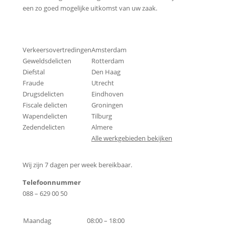
een zo goed mogelijke uitkomst van uw zaak.
Strafbare feiten
Onder andere actief in
Verkeersovertredingen
Amsterdam
Geweldsdelicten
Rotterdam
Diefstal
Den Haag
Fraude
Utrecht
Drugsdelicten
Eindhoven
Fiscale delicten
Groningen
Wapendelicten
Tilburg
Zedendelicten
Almere
Alle werkgebieden bekijken
Contactgegevens
Wij zijn 7 dagen per week bereikbaar.
Telefoonnummer
088 – 629 00 50
Bereikbaarheid
Maandag
08:00 – 18:00