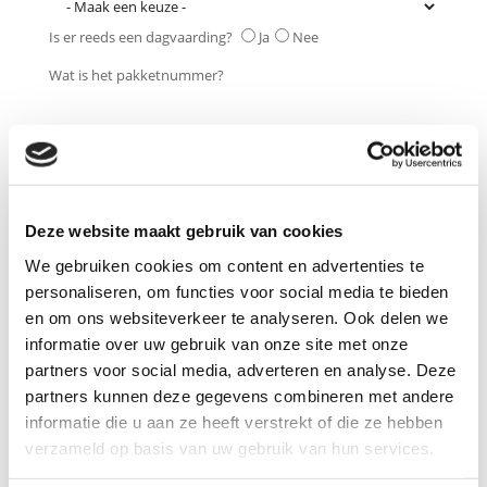
Is er reeds een dagvaarding?
Ja
Nee
Wat is het pakketnummer?
Waar moet u of de verdachte verschijnen?
Wanneer moet u of de verdachte verschijnen?
Deze website maakt gebruik van cookies
We gebruiken cookies om content en advertenties te
personaliseren, om functies voor social media te bieden
Tijd?
en om ons websiteverkeer te analyseren. Ook delen we
informatie over uw gebruik van onze site met onze
partners voor social media, adverteren en analyse. Deze
Van welk strafbaar feit wordt u of de verdachte verdacht?
partners kunnen deze gegevens combineren met andere
informatie die u aan ze heeft verstrekt of die ze hebben
verzameld op basis van uw gebruik van hun services.