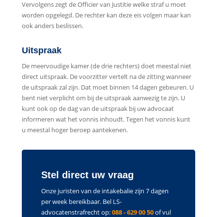
Vervolgens zegt de Officier van Justitie welke straf u moet
worden opgelegd. De rechter kan deze eis volgen maar kan
ook anders beslissen.
Uitspraak
De meervoudige kamer (de drie rechters) doet meestal niet
direct uitspraak. De voorzitter vertelt na de zitting wanneer
de uitspraak zal zijn. Dat moet binnen 14 dagen gebeuren. U
bent niet verplicht om bij de uitspraak aanwezig te zijn. U
kunt ook op de dag van de uitspraak bij uw advocaat
informeren wat het vonnis inhoudt. Tegen het vonnis kunt
u meestal hoger beroep aantekenen.
Stel direct uw vraag
Onze juristen van de intakebalie zijn 7 dagen
per week bereikbaar. Bel LS-
advocatenstrafrecht op:
088 - 629 00 50
of vul