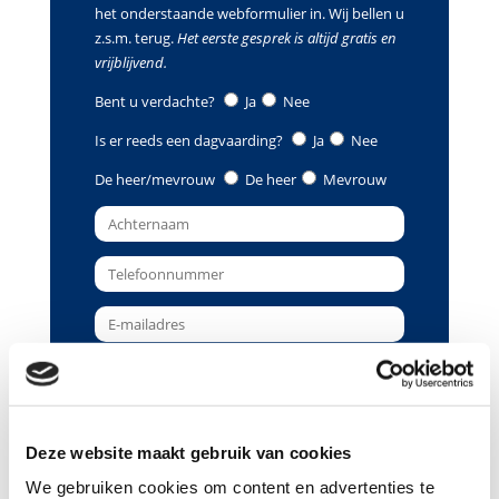
het onderstaande webformulier in. Wij bellen u
z.s.m. terug.
Het eerste gesprek is altijd gratis en
vrijblijvend.
Bent u verdachte?
Ja
Nee
Is er reeds een dagvaarding?
Ja
Nee
De heer/mevrouw
De heer
Mevrouw
Deze website maakt gebruik van cookies
Gewenste terugbelmoment
We gebruiken cookies om content en advertenties te