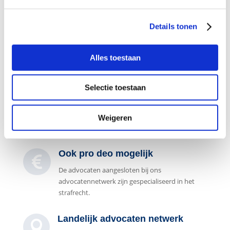
Details tonen
Gespecialiseerd in strafzaken

De advocaten aangesloten bij ons
Alles toestaan
advocatennetwerk zijn gespecialiseerd in het
strafrecht.
Selectie toestaan
7 dagen per week bereikbaar

Onze juridische intakebalie is 7 dagen per week
Weigeren
bereikbaar voor een gratis intake gesprek.
Ook pro deo mogelijk

De advocaten aangesloten bij ons
advocatennetwerk zijn gespecialiseerd in het
strafrecht.
Landelijk advocaten netwerk
