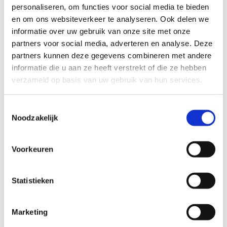
Tijdstip
personaliseren, om functies voor social media te bieden
en om ons websiteverkeer te analyseren. Ook delen we
informatie over uw gebruik van onze site met onze
Datum
partners voor social media, adverteren en analyse. Deze
partners kunnen deze gegevens combineren met andere
informatie die u aan ze heeft verstrekt of die ze hebben
Ik ga akkoord met het
privacy statement
verzameld op basis van uw gebruik van hun services.
en
algemene voorwaarden
.
Toestemmingsselectie
Noodzakelijk
Voorkeuren
Bel kosteloos en vrijblijvend

088 - 629 00 50
Statistieken
Stel direct uw vraag

Naar
Marketing
contactformulier