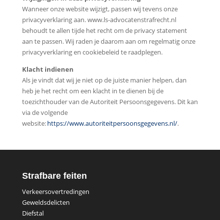
Wanneer onze website wijzigt, passen wij tevens onze
privacyverklaring aan. www.ls-advocatenstrafrecht.nl
behoudt te allen tijde het recht om de privacy statement
aan te passen. Wij raden je daarom aan om regelmatig onze
privacyverklaring en cookiebeleid te raadplegen.
Klacht indienen
Als je vindt dat wij je niet op de juiste manier helpen, dan
heb je het recht om een klacht in te dienen bij de
toezichthouder van de Autoriteit Persoonsgegevens. Dit kan
via de volgende
website:
https://www.autoriteitpersoonsgegevens.nl/
.
Strafbare feiten
Verkeersovertredingen
Geweldsdelicten
Diefstal