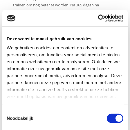
trainen om nog beter te worden. Na 365 dagen na
aanmaken van jouw gegevens wordt jouw aanvraag
geanonimiseerd.
Je kunt je tevens abonneren op onze nieuwsbrief. Hierin lees
je nieuwtjes, tips en informatie over onze producten en
Deze website maakt gebruik van cookies
diensten. Dit abonnement kun je op ieder moment
opzeggen. Iedere nieuwsbrief bevat een afmeldlink. Jouw e-
We gebruiken cookies om content en advertenties te
mailadres wordt alleen met jouw toestemming toegevoegd
personaliseren, om functies voor social media te bieden
aan de lijst van abonnees. Deze gegevens worden bewaard
en om ons websiteverkeer te analyseren. Ook delen we
totdat je het abonnement opzegt.
informatie over uw gebruik van onze site met onze
partners voor social media, adverteren en analyse. Deze
Tot slot word je gevraagd om een recensie achter te laten
partners kunnen deze gegevens combineren met andere
over de diensten van www.ls-advocatenstrafrecht.nl. Je hebt
het recht om zelf je recensie aan te passen en/of te
informatie die u aan ze heeft verstrekt of die ze hebben
verwijderen.
verzameld op basis van uw gebruik van hun services.
Persoonsgegevens jonger dan 16 jaar
Onze website en/of dienst heeft niet de intentie gegevens te
Toestemmingsselectie
Noodzakelijk
verzamelen over websitebezoekers die jonger zijn dan 16
jaar, tenzij ze toestemming hebben van ouders of voogd.