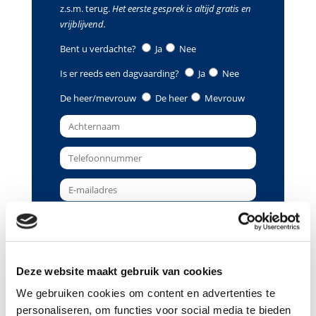
z.s.m. terug.
Het eerste gesprek is altijd gratis en
vrijblijvend.
Bent u verdachte?
Ja
Nee
Is er reeds een dagvaarding?
Ja
Nee
De heer/mevrouw
De heer
Mevrouw
Deze website maakt gebruik van cookies
Gewenste terugbelmoment
We gebruiken cookies om content en advertenties te
Tijdstip
personaliseren, om functies voor social media te bieden