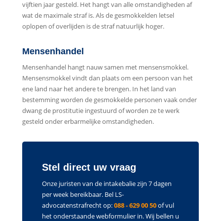
vijftien jaar gesteld. Het hangt van alle omstandigheden af
wat de maximale straf is. Als de gesmokkelden letsel
oplopen of overlijden is de straf natuurlijk hoger.
Mensenhandel
Mensenhandel hangt nauw samen met mensensmokkel.
Mensensmokkel vindt dan plaats om een persoon van het
ene land naar het andere te brengen. In het land van
bestemming worden de gesmokkelde personen vaak onder
dwang de prostitutie ingestuurd of worden ze te werk
gesteld onder erbarmelijke omstandigheden.
Stel direct uw vraag
Onze juristen van de intakebalie zijn 7 dagen
per week bereikbaar. Bel LS-
advocatenstrafrecht op:
088 - 629 00 50
of vul
het onderstaande webformulier in. Wij bellen u