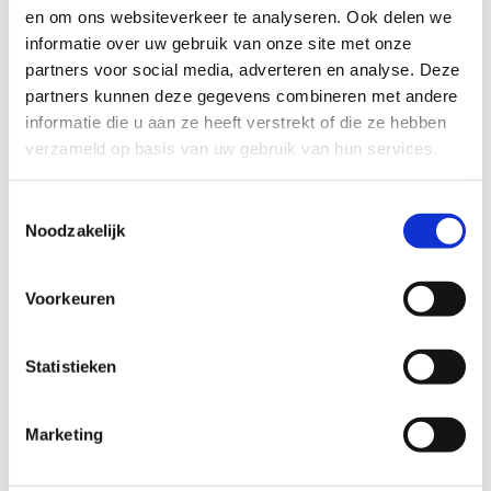
en om ons websiteverkeer te analyseren. Ook delen we
informatie over uw gebruik van onze site met onze
Datum
partners voor social media, adverteren en analyse. Deze
partners kunnen deze gegevens combineren met andere
informatie die u aan ze heeft verstrekt of die ze hebben
Ik ga akkoord met het
privacy statement
verzameld op basis van uw gebruik van hun services.
en
algemene voorwaarden
.
Toestemmingsselectie
Noodzakelijk
Voorkeuren
Bel kosteloos en vrijblijvend

088 - 629 00 50
Statistieken
Stel direct uw vraag

Naar
Marketing
contactformulier