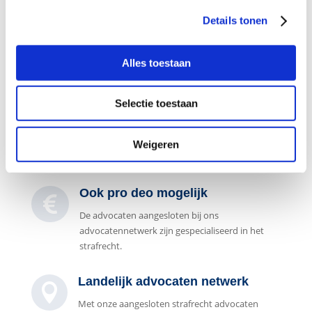
Details tonen
Gespecialiseerd in strafzaken

De advocaten aangesloten bij ons
Alles toestaan
advocatennetwerk zijn gespecialiseerd in het
strafrecht.
Selectie toestaan
7 dagen per week bereikbaar

Onze juridische intakebalie is 7 dagen per week
Weigeren
bereikbaar voor een gratis intake gesprek.
Ook pro deo mogelijk

De advocaten aangesloten bij ons
advocatennetwerk zijn gespecialiseerd in het
strafrecht.
Landelijk advocaten netwerk

Met onze aangesloten strafrecht advocaten