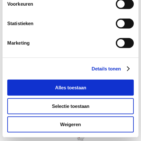
Voorkeuren
Pro Deo Strafrecht Advocaat
Vaak is het dus mogelijk om strafzaken op basis van
Statistieken
toevoeging gratis te behandelen. Uw advocaat regelt dit
voor u en bespreekt met u de mogelijkheden zodra hij uw
zaak in behandeling neemt. Alle bij LS Advocaten Strafrecht
Marketing
aangesloten advocaten werken waar mogelijk altijd op Pro
Deo basis.
Details tonen
Alles toestaan
Selectie toestaan
Weigeren