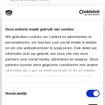
Indien uw inkomen onder de Pro Deo inkomensgrens ligt
dan bent u alleen een kleine (verplichte) eigen bijdrage
verschuldigd aan de advocaat. De inschakeling van een
aangesloten advocaat is dan verder gratis voor u. De
betreffende advocaat informeert u graag over uw situatie
Deze website maakt gebruik van cookies
en kan u helpen met uw pro deo aanvraag. Uw advocaat
We gebruiken cookies om content en advertenties te
informeert u overigens altijd uit zichzelf over uw recht op
personaliseren, om functies voor social media te bieden
gratis Pro Deo rechtshulp.
en om ons websiteverkeer te analyseren. Ook delen we
Tarieven – Strafrecht Advocaat
informatie over uw gebruik van onze site met onze
partners voor social media, adverteren en analyse. Deze
Ook als u niet in aanmerking mocht komen voor gratis
rechtsbijstand dan wordt u altijd vooraf geïnformeerd over
partners kunnen deze gegevens combineren met andere
de kosten. Uitgangspunt daarbij is dat het tarief in
informatie die u aan ze heeft verstrekt of die ze hebben
verhouding moet staan tot de omvang en kwaliteit van de
verzameld op basis van uw gebruik van hun services.
verleende diensten.
Centraal staat het belang van de zaak en de wensen van de
Toestemmingsselectie
cliënt. Deze factoren leiden door gezamenlijk overleg tot een
Noodzakelijk
passende en concurrerende vergoeding voor de te
verrichten diensten. Neem contact op.