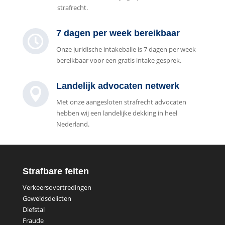
strafrecht.
7 dagen per week bereikbaar

Onze juridische intakebalie is 7 dagen per week
bereikbaar voor een gratis intake gesprek.
Landelijk advocaten netwerk

Met onze aangesloten strafrecht advocaten
hebben wij een landelijke dekking in heel
Nederland.
Strafbare feiten
Verkeersovertredingen
Geweldsdelicten
Diefstal
Fraude