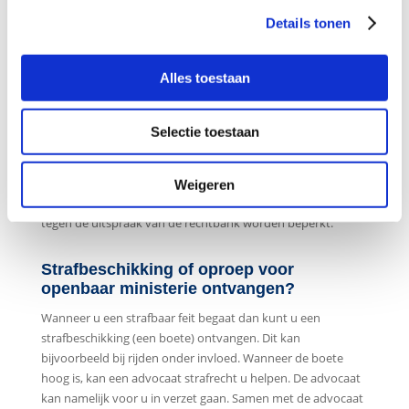
strafrecht uw belangen behartigen.
Details tonen
Dit kan eventueel met vurige pleidooien zoals in bepaalde
Amerikaanse series, maar soms is dit echter een verkeerde
Alles toestaan
manier van verdedigen. Het is van belang om met de juiste
juridische argumenten de rechter te bewegen de straf zo
laag mogelijk te houden.
Selectie toestaan
Heeft u een dagvaarding ontvangen? Twijfel geen seconde
en raadpleeg meteen een goede strafrechtadvocaat. Zo kan
Weigeren
de noodzakelijkheid voor bijvoorbeeld een hoger beroep
tegen de uitspraak van de rechtbank worden beperkt.
Strafbeschikking of oproep voor
openbaar ministerie ontvangen?
Wanneer u een strafbaar feit begaat dan kunt u een
strafbeschikking (een boete) ontvangen. Dit kan
bijvoorbeeld bij rijden onder invloed. Wanneer de boete
hoog is, kan een advocaat strafrecht u helpen. De advocaat
kan namelijk voor u in verzet gaan. Samen met de advocaat