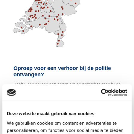
Oproep voor een verhoor bij de politie
ontvangen?
Heeft u een oproep ontvangen om op gesprek te gaan bij de
politie? Schakel een strafrecht advocaat uit Almere in.
Wanneer u beschuldigd wordt van een misdrijf en er
aangifte is gedaan, dan is het waarschijnlijk dat u zal worden
Deze website maakt gebruik van cookies
verhoord. Er zijn hier twee verschillende vormen. Een
verhoor betekent dat u wordt gehoord over een wat er is
We gebruiken cookies om content en advertenties te
gebeurd. Hierna mag u weer naar huis. Een aanhouding en
personaliseren, om functies voor social media te bieden