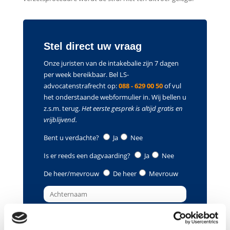
Stel direct uw vraag
Onze juristen van de intakebalie zijn 7 dagen
per week bereikbaar. Bel LS-
advocatenstrafrecht op:
088 - 629 00 50
of vul
het onderstaande webformulier in. Wij bellen u
z.s.m. terug.
Het eerste gesprek is altijd gratis en
vrijblijvend.
Bent u verdachte?
Ja
Nee
Is er reeds een dagvaarding?
Ja
Nee
De heer/mevrouw
De heer
Mevrouw