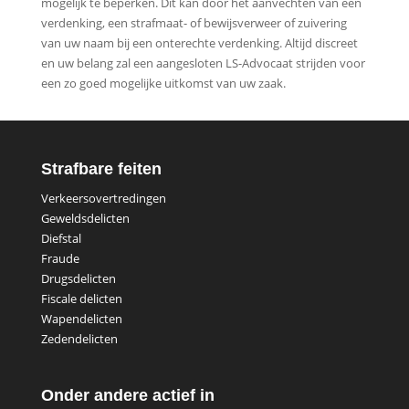
mogelijk te beperken. Dit kan door het aanvechten van een
verdenking, een strafmaat- of bewijsverweer of zuivering
van uw naam bij een onterechte verdenking. Altijd discreet
en uw belang zal een aangesloten LS-Advocaat strijden voor
een zo goed mogelijke uitkomst van uw zaak.
Strafbare feiten
Verkeersovertredingen
Geweldsdelicten
Diefstal
Fraude
Drugsdelicten
Fiscale delicten
Wapendelicten
Zedendelicten
Onder andere actief in