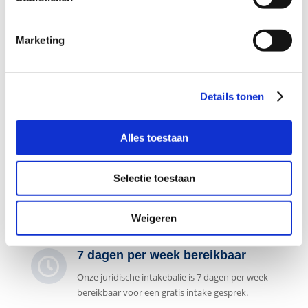
Bel kosteloos en vrijblijvend

088 - 629 00 50
Marketing
Stel direct uw vraag

Details tonen
Naar
contactformulier
Alles toestaan
Gespecialiseerd in strafzaken

Selectie toestaan
De advocaten aangesloten bij ons
advocatennetwerk zijn gespecialiseerd in het
Weigeren
strafrecht.
7 dagen per week bereikbaar

Onze juridische intakebalie is 7 dagen per week
bereikbaar voor een gratis intake gesprek.