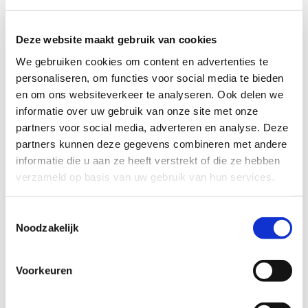
Stel direct uw vraag

Naar
Deze website maakt gebruik van cookies
contactformulier
We gebruiken cookies om content en advertenties te
personaliseren, om functies voor social media te bieden
en om ons websiteverkeer te analyseren. Ook delen we
Gespecialiseerd in strafzaken

informatie over uw gebruik van onze site met onze
De advocaten aangesloten bij ons
partners voor social media, adverteren en analyse. Deze
advocatennetwerk zijn gespecialiseerd in het
partners kunnen deze gegevens combineren met andere
strafrecht.
informatie die u aan ze heeft verstrekt of die ze hebben
verzameld op basis van uw gebruik van hun services.
7 dagen per week bereikbaar

Onze juridische intakebalie is 7 dagen per week
Toestemmingsselectie
bereikbaar voor een gratis intake gesprek.
Noodzakelijk
Ook pro deo mogelijk

Voorkeuren
De advocaten aangesloten bij ons
advocatennetwerk zijn gespecialiseerd in het