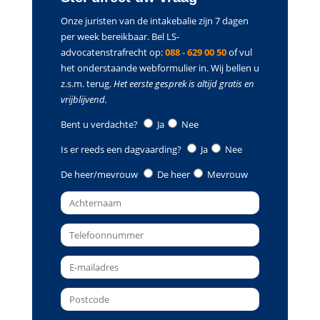
Onze juristen van de intakebalie zijn 7 dagen
per week bereikbaar. Bel LS-
advocatenstrafrecht op:
088 - 629 00 50
of vul
het onderstaande webformulier in. Wij bellen u
z.s.m. terug.
Het eerste gesprek is altijd gratis en
vrijblijvend.
Bent u verdachte?
Ja
Nee
Is er reeds een dagvaarding?
Ja
Nee
De heer/mevrouw
De heer
Mevrouw