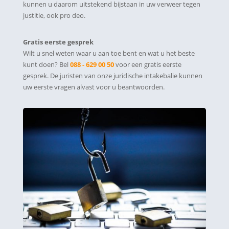
kunnen u daarom uitstekend bijstaan in uw verweer tegen
justitie, ook pro deo.
Gratis eerste gesprek
Wilt u snel weten waar u aan toe bent en wat u het beste
kunt doen? Bel
088 - 629 00 50
voor een gratis eerste
gesprek. De juristen van onze juridische intakebalie kunnen
uw eerste vragen alvast voor u beantwoorden.