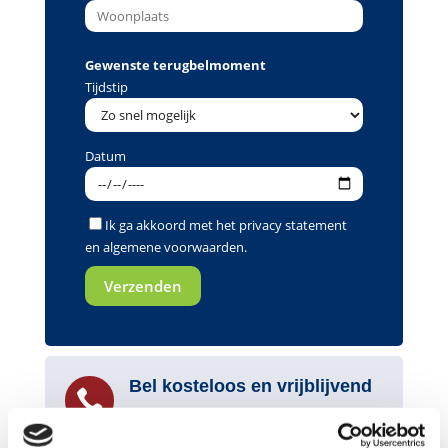
Gewenste terugbelmoment
Tijdstip
Datum
Ik ga akkoord met het
privacy statement
en
algemene voorwaarden
.
Bel kosteloos en vrijblijvend

088 - 629 00 50