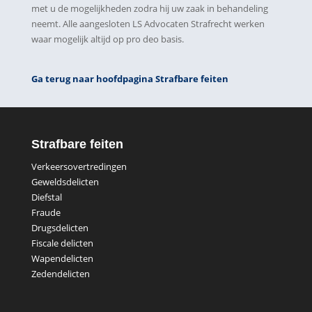
met u de mogelijkheden zodra hij uw zaak in behandeling
neemt. Alle aangesloten LS Advocaten Strafrecht werken
waar mogelijk altijd op pro deo basis.
Ga terug naar hoofdpagina Strafbare feiten
Strafbare feiten
Verkeersovertredingen
Geweldsdelicten
Diefstal
Fraude
Drugsdelicten
Fiscale delicten
Wapendelicten
Zedendelicten