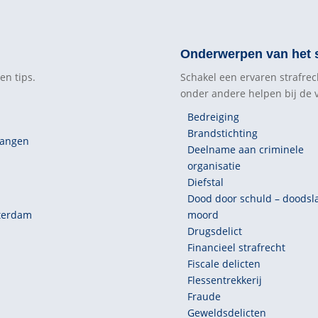
Onderwerpen van het s
en tips.
Schakel een ervaren strafrec
onder andere helpen bij de
Bedreiging
Brandstichting
vangen
Deelname aan criminele
organisatie
Diefstal
Dood door schuld – doodsl
sterdam
moord
Drugsdelict
Financieel strafrecht
Fiscale delicten
Flessentrekkerij
Fraude
Geweldsdelicten