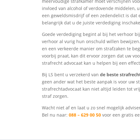
meervoudige strafkamer moet verschijnen voor
invloed van alcohol of verdovende middelen, u
een geweldsmisdrijf of een zedendelict is dat e
belangrijk dat u de juiste verdediging inschake
Goede verdediging begint al bij het verhoor bij
verhoor al vurig hun onschuld willen bewijzen.
en een verkeerde manier om strafzaken te be
voorbij praat, kan dit ervoor zorgen dat uw vo
strafrecht advocaat kan u helpen bij een effec
Bij LS bent u verzekerd van
de beste strafrec
geen ander wat het beste aanpak is voor uw s
strafrechtadvocaat kan niet altijd leiden tot v
straf zorgen.
Wacht niet af en laat u zo snel mogelijk advise
Bel nu naar:
088 – 629 00 50
voor een gratis ee