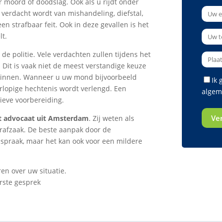
 moord of doodslag. Ook als u rijdt onder
 verdacht wordt van mishandeling, diefstal,
en strafbaar feit. Ook in deze gevallen is het
lt.
 de politie. Vele verdachten zullen tijdens het
 Dit is vaak niet de meest verstandige keuze
ginnen. Wanneer u uw mond bijvoorbeeld
Ik
orlopige hechtenis wordt verlengd. Een
algem
tieve voorbereiding.
ht advocaat uit Amsterdam
. Zij weten als
trafzaak. De beste aanpak door de
rijspraak, maar het kan ook voor een mildere
ren over uw situatie.
rste gesprek