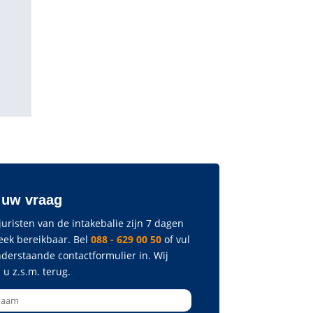
 uw vraag
uristen van de intakebalie zijn 7 dagen
eek bereikbaar. Bel
088 - 629 00 50
of vul
nderstaande contactformulier in. Wij
 u z.s.m. terug.