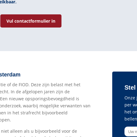
eikbaar.
Vul contactformulier in
msterdam
itie of de FIOD. Deze zijn belast met het
Stel
echt. In de afgelopen jaren zijn de
Onze j
. Een nieuwe opsporingsbevoegdheid is
per w
sonderzoek, waarbij mogelijke verwanten van
het o
n in het strafrecht bijvoorbeeld
bellen
appen.
niet alleen als u bijvoorbeeld voor de