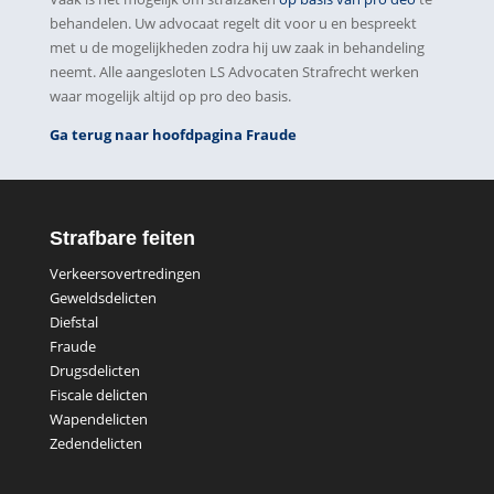
behandelen. Uw advocaat regelt dit voor u en bespreekt
met u de mogelijkheden zodra hij uw zaak in behandeling
neemt. Alle aangesloten LS Advocaten Strafrecht werken
waar mogelijk altijd op pro deo basis.
Ga terug naar hoofdpagina Fraude
Strafbare feiten
Verkeersovertredingen
Geweldsdelicten
Diefstal
Fraude
Drugsdelicten
Fiscale delicten
Wapendelicten
Zedendelicten