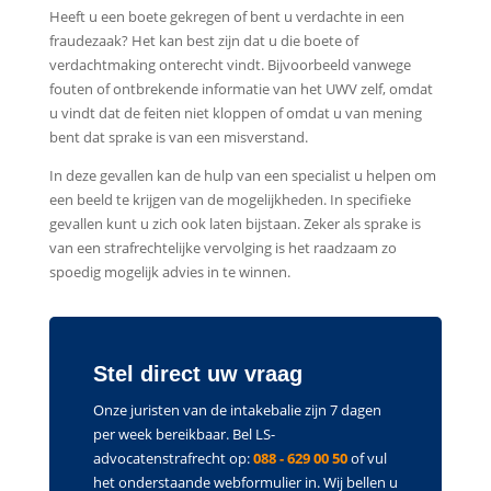
Heeft u een boete gekregen of bent u verdachte in een
fraudezaak? Het kan best zijn dat u die boete of
verdachtmaking onterecht vindt. Bijvoorbeeld vanwege
fouten of ontbrekende informatie van het UWV zelf, omdat
u vindt dat de feiten niet kloppen of omdat u van mening
bent dat sprake is van een misverstand.
In deze gevallen kan de hulp van een specialist u helpen om
een beeld te krijgen van de mogelijkheden. In specifieke
gevallen kunt u zich ook laten bijstaan. Zeker als sprake is
van een strafrechtelijke vervolging is het raadzaam zo
spoedig mogelijk advies in te winnen.
Stel direct uw vraag
Onze juristen van de intakebalie zijn 7 dagen
per week bereikbaar. Bel LS-
advocatenstrafrecht op:
088 - 629 00 50
of vul
het onderstaande webformulier in. Wij bellen u