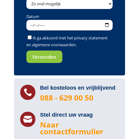
Datum
Ik ga akkoord met het
privacy statement
en
algemene voorwaarden
.
Bel kosteloos en vrijblijvend

088 - 629 00 50
Stel direct uw vraag

Naar
contactformulier