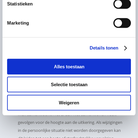
Statistieken
Identiteitsfraude: iemand gebruikt de identiteit van een
ander om (toch) een uitkering te verkrijgen waar hij of zij
Marketing
eigenlijk geen recht op heeft.
Inkomstenfraude: bepaalde inkomsten worden door
uitkeringsgerechtigden niet opgegeven. Zij verdienen
Details tonen
bijvoorbeeld wat bij, maar geven deze inkomsten niet op
aan de Belastingdienst of UWV (zwart geld).
Vermogensfraude: een deel van het vermogen wordt niet
Alles toestaan
opgegeven. Deze vorm van fraude is alleen relevant bij de
bijstandsuitkering. De gemeente voert deze uitkering uit
Selectie toestaan
en niet het UWV.
Leefvormfraude: voor de bijstandsuitkering, de ANW-
Weigeren
uitkering en de AOW geldt dat men op moet geven of
men samenwoont. Het al dan niet samenwonen heeft
gevolgen voor de hoogte aan de uitkering. Als wijzigingen
in de persoonlijke situatie niet worden doorgegeven kan