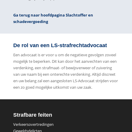
Ga terug naar hoofdpagina Slachtoffer en
schadevergoeding
De rol van een LS-strafrechtadvocaat
Een advocaat is er voor u om de negatieve gevolgen zoveel
mogelijk te beperken. Dit kan door het aanvechten van een
verdenking, een strafmaat- of bewijsverweer of zuivering
van uw naam bij een onterechte verdenking. Altijd discreet
en uw belang zal een aangesloten LS-Advocaat strijden voor
een zo goed mogelijke uitkomst van uw zaak.
Strafbare feiten
Verkeersovertredingen
Geweldsdelicten