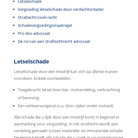
Letselschade
Vergoeding letselschade door verdachte/dader
Strafrecht/civiel recht
Schadevergoedingsmaatregel
Pro deo advocaat
De rol van een strafrechtrecht advocaat
Letselschade
Letselschade door een misdrijf kan zich op allerlei manier
voordoen. Enkele voorbeelden:
Toegebracht letsel door bijv. mishandeling, verkrachting
of beroving
Een verkeersongeval (o.a. door rijden onder invloed)
Alle schade die u lijdt door een misdrijf komt in beginsel in
aanmerking voor vergoeding. In het strafrecht wordt een
verdeling gemaakt tussen materiële- en immateriële schade.
De eerste betreft alle schade die u voelt in uw portemonnee