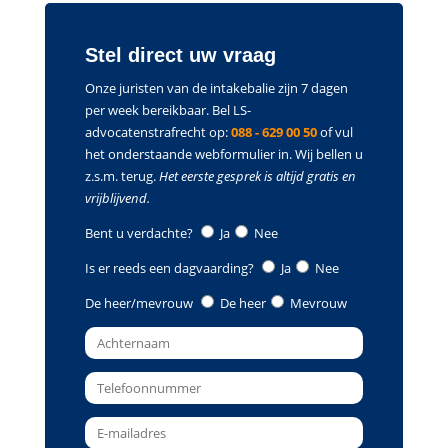
Stel direct uw vraag
Onze juristen van de intakebalie zijn 7 dagen
per week bereikbaar. Bel LS-
advocatenstrafrecht op:
088 - 629 00 50
of vul
het onderstaande webformulier in. Wij bellen u
z.s.m. terug.
Het eerste gesprek is altijd gratis en
vrijblijvend.
Bent u verdachte?
Ja
Nee
Is er reeds een dagvaarding?
Ja
Nee
De heer/mevrouw
De heer
Mevrouw