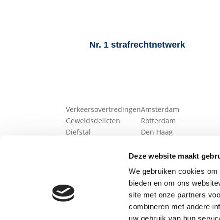
Nr. 1 strafrechtnetwerk
Strafbare feiten
Onder andere actie
Verkeersovertredingen
Amsterdam
Geweldsdelicten
Rotterdam
Diefstal
Den Haag
Fraude
Utrecht
Drugsdelicten
Eindhoven
Deze website maakt gebru
Fiscale delicten
Groningen
We gebruiken cookies om c
Wapendelicten
Tilburg
bieden en om ons websitev
Zedendelicten
Almere
site met onze partners vo
Alle werkgebieden beki
combineren met andere inf
uw gebruik van hun servic