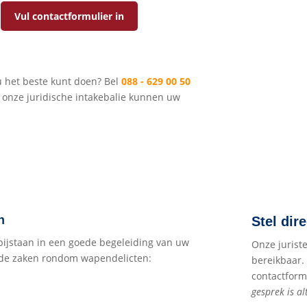
Vul contactformulier in
u het beste kunt doen? Bel
088 - 629 00 50
n onze juridische intakebalie kunnen uw
n
Stel dir
 bijstaan in een goede begeleiding van uw
Onze jurist
nde zaken rondom wapendelicten:
bereikbaar.
contactformu
gesprek is alt