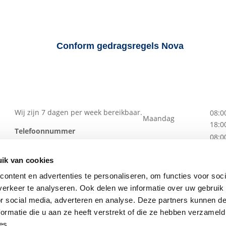
Conform gedragsregels Nova
f in
Contactgegevens
Bereikbaarheid
Wij zijn 7 dagen per week bereikbaar.
08:0
Maandag
18:0
Telefoonnummer
08:0
088 – 629 00 50
Dinsdag
18:0
ik van cookies
08:0
Woensdag
18:0
ontent en advertenties te personaliseren, om functies voor soci
08:0
erkeer te analyseren. Ook delen we informatie over uw gebruik
Donderdag
18:0
or social media, adverteren en analyse. Deze partners kunnen 
jken
08:0
ormatie die u aan ze heeft verstrekt of die ze hebben verzameld
Vrijdag
18:0
es.