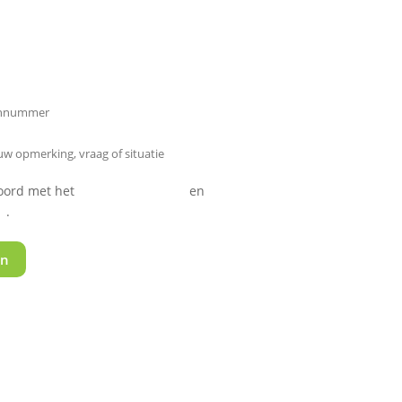
koord met het
privacy statement
en
algemene
n
.