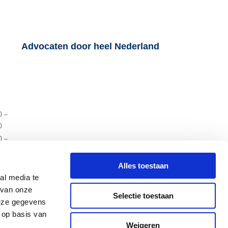
Advocaten door heel Nederland
0 –
0
0 –
0
0 –
Alles toestaan
0
al media te
0 –
 van onze
Selectie toestaan
0
deze gegevens
0 –
 op basis van
0
Weigeren