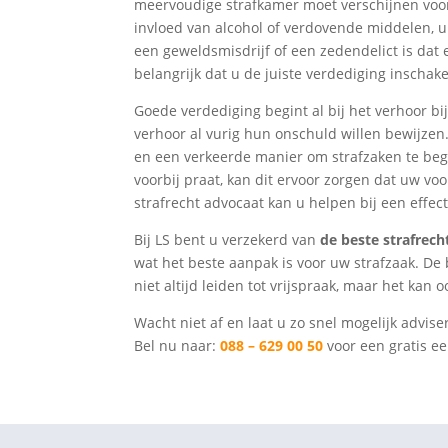
meervoudige strafkamer moet verschijnen voor
invloed van alcohol of verdovende middelen, u
een geweldsmisdrijf of een zedendelict is dat e
belangrijk dat u de juiste verdediging inschake
Goede verdediging begint al bij het verhoor bij
verhoor al vurig hun onschuld willen bewijzen.
en een verkeerde manier om strafzaken te be
voorbij praat, kan dit ervoor zorgen dat uw vo
strafrecht advocaat kan u helpen bij een effec
Bij LS bent u verzekerd van
de beste strafrech
wat het beste aanpak is voor uw strafzaak. De
niet altijd leiden tot vrijspraak, maar het kan 
Wacht niet af en laat u zo snel mogelijk advise
Bel nu naar:
088 – 629 00 50
voor een gratis ee