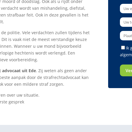
 moord of doodslag. Ook als u rijdt onder
 verdacht wordt van mishandeling, diefstal,
en strafbaar feit. Ook in deze gevallen is het
lt.
 de politie. Vele verdachten zullen tijdens het
 Dit is vaak niet de meest verstandige keuze
ginnen. Wanneer u uw mond bijvoorbeeld
Ik
orlopige hechtenis wordt verlengd. Een
algem
tieve voorbereiding.
t advocaat uit Ede
. Zij weten als geen ander
 beste aanpak door de strafrechtadvocaat kan
ook voor een mildere straf zorgen.
ren over uw situatie.
rste gesprek