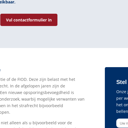
eikbaar.
Vul contactformulier in
e
itie of de FIOD. Deze zijn belast met het
Stel
echt. In de afgelopen jaren zijn de
Onze j
. Een nieuwe opsporingsbevoegdheid is
per w
sonderzoek, waarbij mogelijke verwanten van
het o
n in het strafrecht bijvoorbeeld
bellen
appen.
niet alleen als u bijvoorbeeld voor de