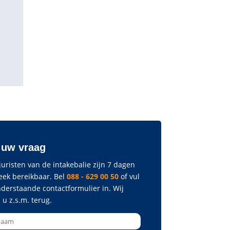
 uw vraag
uristen van de intakebalie zijn 7 dagen
eek bereikbaar. Bel
088 - 629 00 50
of vul
nderstaande contactformulier in. Wij
 u z.s.m. terug.