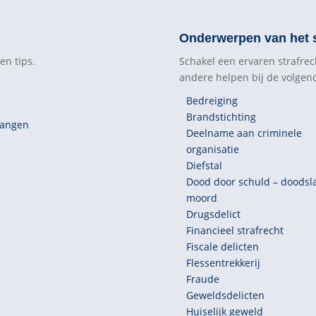
Onderwerpen van het s
en tips.
Schakel een ervaren strafrec
andere helpen bij de volge
Bedreiging
Brandstichting
vangen
Deelname aan criminele
organisatie
Diefstal
Dood door schuld – doodsl
moord
Drugsdelict
Financieel strafrecht
Fiscale delicten
Flessentrekkerij
Fraude
Geweldsdelicten
Huiselijk geweld