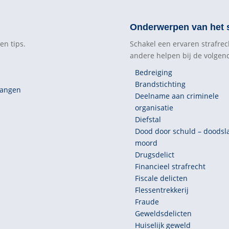
Onderwerpen van het s
en tips.
Schakel een ervaren strafrec
andere helpen bij de volge
Bedreiging
Brandstichting
vangen
Deelname aan criminele
organisatie
Diefstal
Dood door schuld – doodsl
moord
Drugsdelict
Financieel strafrecht
Fiscale delicten
Flessentrekkerij
Fraude
Geweldsdelicten
Huiselijk geweld