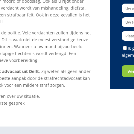
 moord of doodslag. Ook als u rijdt onder
 verdacht wordt van mishandeling, diefstal,
en strafbaar feit. Ook in deze gevallen is het
lt.
 de politie. Vele verdachten zullen tijdens het
 Dit is vaak niet de meest verstandige keuze
ginnen. Wanneer u uw mond bijvoorbeeld
Ik
orlopige hechtenis wordt verlengd. Een
algem
tieve voorbereiding.
t advocaat uit Delft
. Zij weten als geen ander
 beste aanpak door de strafrechtadvocaat kan
ook voor een mildere straf zorgen.
ren over uw situatie.
rste gesprek