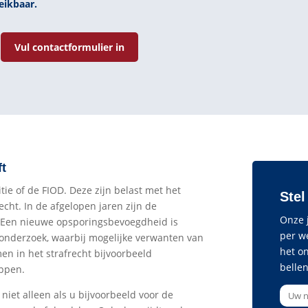
eikbaar.
Vul contactformulier in
ft
itie of de FIOD. Deze zijn belast met het
Stel
echt. In de afgelopen jaren zijn de
Onze j
. Een nieuwe opsporingsbevoegdheid is
per w
sonderzoek, waarbij mogelijke verwanten van
het o
n in het strafrecht bijvoorbeeld
bellen
appen.
niet alleen als u bijvoorbeeld voor de