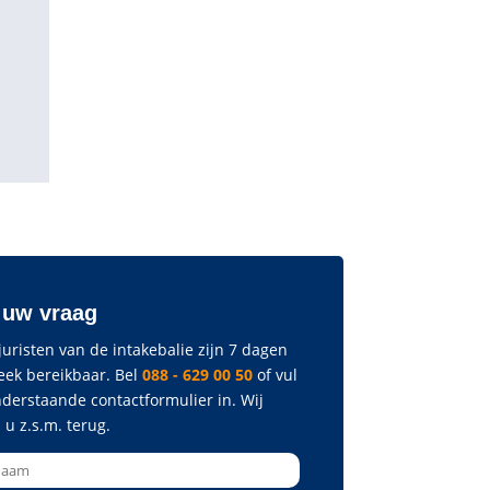
 uw vraag
uristen van de intakebalie zijn 7 dagen
eek bereikbaar. Bel
088 - 629 00 50
of vul
nderstaande contactformulier in. Wij
 u z.s.m. terug.