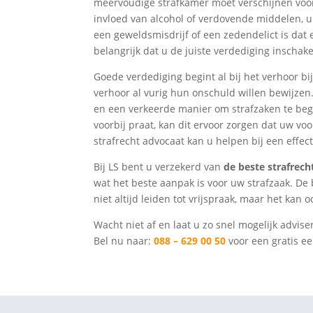
meervoudige strafkamer moet verschijnen voor
invloed van alcohol of verdovende middelen, u
een geweldsmisdrijf of een zedendelict is dat e
belangrijk dat u de juiste verdediging inschake
Goede verdediging begint al bij het verhoor bij
verhoor al vurig hun onschuld willen bewijzen.
en een verkeerde manier om strafzaken te be
voorbij praat, kan dit ervoor zorgen dat uw vo
strafrecht advocaat kan u helpen bij een effec
Bij LS bent u verzekerd van
de beste strafrech
wat het beste aanpak is voor uw strafzaak. De
niet altijd leiden tot vrijspraak, maar het kan 
Wacht niet af en laat u zo snel mogelijk advise
Bel nu naar:
088 – 629 00 50
voor een gratis ee