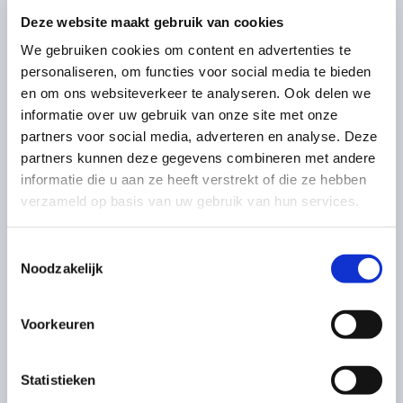
Het is ook in dit stadium zeer belangrijk om een
Deze website maakt gebruik van cookies
gespecialiseerde advocaat
strafrecht in te schakelen. Men
We gebruiken cookies om content en advertenties te
kan uw verklaring namelijk gebruiken in de gehele
personaliseren, om functies voor social media te bieden
rechtszaak tegen u. Het is van belang dat u niets zegt wat u
en om ons websiteverkeer te analyseren. Ook delen we
later duur kan komen te staan. Een strafrechtadvocaat weet
hoe de politie te werk gaat en waar u wel, of juist geen
informatie over uw gebruik van onze site met onze
antwoord op moet geven. Onze strafrechtadvocaat staat
partners voor social media, adverteren en analyse. Deze
vanaf het begin van de procedure voor u klaar.
partners kunnen deze gegevens combineren met andere
informatie die u aan ze heeft verstrekt of die ze hebben
Dagvaarding politierechter ontvangen?
verzameld op basis van uw gebruik van hun services.
Schakel een strafrecht advocaat uit Breda
in!
Toestemmingsselectie
Heeft u een dagvaarding ontvangen? De officier van justitie
Noodzakelijk
is van mening dat u het strafbare feit aan te rekenen is. Het
openbaar ministerie wil u graag tijdens de rechtszaak horen
Voorkeuren
over het strafbare feit. In de rechtbank zal de advocaat
strafrecht uw belangen behartigen.
Dit kan eventueel met vurige pleidooien zoals in bepaalde
Statistieken
Amerikaanse series, maar soms is dit echter een verkeerde