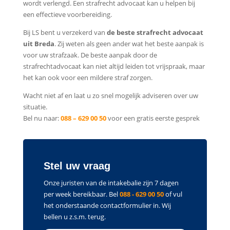
wordt verlengd. Een strafrecht advocaat kan u helpen bij
een effectieve voorbereiding.
Bij LS bent u verzekerd van
de beste strafrecht advocaat
uit Breda
. Zij weten als geen ander wat het beste aanpak is
voor uw strafzaak. De beste aanpak door de
strafrechtadvocaat kan niet altijd leiden tot vrijspraak, maar
het kan ook voor een mildere straf zorgen.
Wacht niet af en laat u zo snel mogelijk adviseren over uw
situatie.
Bel nu naar:
088 – 629 00 50
voor een gratis eerste gesprek
Stel uw vraag
Onze juristen van de intakebalie zijn 7 dagen
per week bereikbaar. Bel
088 - 629 00 50
of vul
het onderstaande contactformulier in. Wij
bellen u z.s.m. terug.