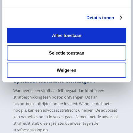
Dit kan eventueel met vurige pleidooien zoals in bepaalde
Amerikaanse series, maar soms is dit echter een verkeerde
manier van verdedigen. Het is van belang om met de juiste
Details tonen
juridische argumenten de rechter te bewegen de straf zo
laag mogelijk te houden.
Alles toestaan
Heeft u een dagvaarding ontvangen? Twijfel geen seconde
en raadpleeg meteen een goede strafrechtadvocaat. Zo kan
Selectie toestaan
de noodzakelijkheid voor bijvoorbeeld een hoger beroep
tegen de uitspraak van de rechtbank worden beperkt.
Weigeren
Strafbeschikking of oproep voor
openbaar ministerie ontvangen?
Wanneer u een strafbaar feit begaat dan kunt u een
strafbeschikking (een boete) ontvangen. Dit kan
bijvoorbeeld bij rijden onder invloed. Wanneer de boete
hoog is, kan een advocaat strafrecht u helpen. De advocaat
kan namelijk voor u in verzet gaan. Samen met de advocaat
strafrecht stelt u een ijzersterk verweer tegen de
strafbeschikking op.