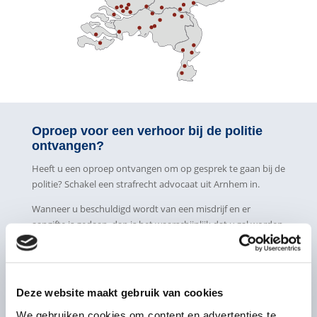
Oproep voor een verhoor bij de politie
ontvangen?
Heeft u een oproep ontvangen om op gesprek te gaan bij de
politie? Schakel een strafrecht advocaat uit Arnhem in.
Wanneer u beschuldigd wordt van een misdrijf en er
aangifte is gedaan, dan is het waarschijnlijk dat u zal worden
verhoord. Er zijn hier twee verschillende vormen. Een
verhoor betekent dat u wordt gehoord over een wat er is
gebeurd. Hierna mag u weer naar huis. Een aanhouding en
verhoor houdt in dat u niet vrijuit gaat. U wordt
Deze website maakt gebruik van cookies
overgebracht naar een cellencomplex en de politie hoort u
We gebruiken cookies om content en advertenties te