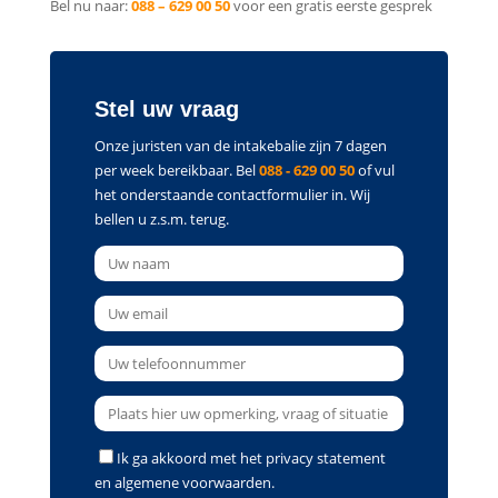
Bel nu naar:
088 – 629 00 50
voor een gratis eerste gesprek
Stel uw vraag
Onze juristen van de intakebalie zijn 7 dagen
per week bereikbaar. Bel
088 - 629 00 50
of vul
het onderstaande contactformulier in. Wij
bellen u z.s.m. terug.
Ik ga akkoord met het
privacy statement
en
algemene voorwaarden
.