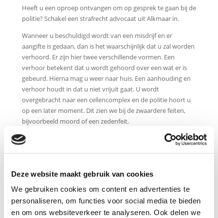
Heeft u een oproep ontvangen om op gesprek te gaan bij de
politie? Schakel een strafrecht advocaat uit Alkmaar in.
Wanneer u beschuldigd wordt van een misdrijf en er
aangifte is gedaan, dan is het waarschijnlijk dat u zal worden
verhoord. Er zijn hier twee verschillende vormen. Een
verhoor betekent dat u wordt gehoord over een wat er is
gebeurd. Hierna mag u weer naar huis. Een aanhouding en
verhoor houdt in dat u niet vrijuit gaat. U wordt
overgebracht naar een cellencomplex en de politie hoort u
op een later moment. Dit zien we bij de zwaardere feiten,
bijvoorbeeld moord of een zedenfeit.
Het is ook in dit stadium zeer belangrijk om een
gespecialiseerde advocaat
strafrecht in te schakelen. Men
kan uw verklaring namelijk gebruiken in de gehele
rechtszaak tegen u. Het is van belang dat u niets zegt wat u
Deze website maakt gebruik van cookies
later duur kan komen te staan. Een strafrechtadvocaat weet
We gebruiken cookies om content en advertenties te
hoe de politie te werk gaat en waar u wel, of juist geen
personaliseren, om functies voor social media te bieden
antwoord op moet geven. Onze strafrechtadvocaat staat
en om ons websiteverkeer te analyseren. Ook delen we
vanaf het begin van de procedure voor u klaar.