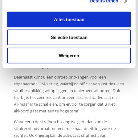
Details tonen
Strafbeschikking of oproep voor
openbaar ministerie ontvangen?
Alles toestaan
Wanneer u een strafbaar feit begaat dan kunt u een
strafbeschikking (een boete) ontvangen. Dit kan
Selectie toestaan
bijvoorbeeld bij rijden onder invloed. Wanneer de boete
hoog is, kan een advocaat strafrecht u helpen. De advocaat
kan namelijk voor u in verzet gaan. Samen met de advocaat
Weigeren
strafrecht stelt u een ijzersterk verweer tegen de
strafbeschikking op.
Daarnaast kunt u een oproep ontvangen voor een
zogenaamde OM-zitting, waarbij de officier van justitie u een
strafbeschikking wil opleggen en u hierover wil horen. Ook
hierbij is het zeer relevant om een strafrechtadvocaat uit
Alkmaar in te schakelen, om ervoor te zorgen dat u niet
akkoord gaat met een te hoge straf.
Wanneer u de strafbeschikking weigert, dan kan de
strafrecht advocaat meteen mee naar de zitting voor de
rechter. Ook hierbij kan de advocaat strafrecht van