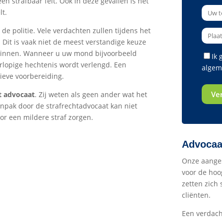
en strafbaar feit. Ook in deze gevallen is het
lt.
 de politie. Vele verdachten zullen tijdens het
 Dit is vaak niet de meest verstandige keuze
ginnen. Wanneer u uw mond bijvoorbeeld
Ik
orlopige hechtenis wordt verlengd. Een
algem
tieve voorbereiding.
t advocaat
. Zij weten als geen ander wat het
anpak door de strafrechtadvocaat kan niet
oor een mildere straf zorgen.
Advocaat
Onze aanges
voor de hoog
zetten zich 
cliënten.
Een verdach