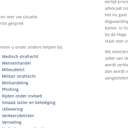
eerlijk proc
advocaat no
het nu gaat
ren over uw situatie.
dagvaarding
rste gesprek
kamer, in h
bij de Hoge
staat voor u
unnen u onder andere helpen bij:
Wij selecter
Medisch strafrecht
zeker van d
Mensenhandel
wordt verkl
Milieudelict
dan wordt v
Militair strafrecht
aangesloten 
Mishandeling
Phishing
Rijden onder invloed
Smaad, laster en belediging
Uitlevering
Verkeersdelicten
Vernieling