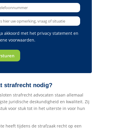
 ga akkoord met het
privacy statement
en
ene voorwaarden
.
 strafrecht nodig?
loten strafrecht advocaten staan allemaal
ste juridische deskundigheid en kwaliteit. Zij
stuk voor stuk tot in het uiterste in voor hun
te heeft tijdens de strafzaak recht op een