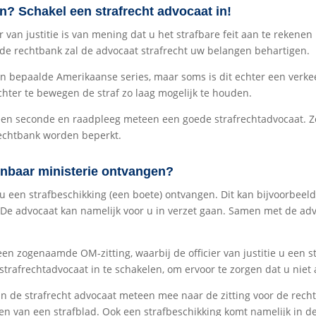
n? Schakel een strafrecht advocaat in!
van justitie is van mening dat u het strafbare feit aan te rekenen 
n de rechtbank zal de advocaat strafrecht uw belangen behartigen.
 in bepaalde Amerikaanse series, maar soms is dit echter een verk
hter te bewegen de straf zo laag mogelijk te houden.
een seconde en raadpleeg meteen een goede strafrechtadvocaat. Zo
rechtbank worden beperkt.
enbaar ministerie ontvangen?
u een strafbeschikking (een boete) ontvangen. Dit kan bijvoorbeeld
 De advocaat kan namelijk voor u in verzet gaan. Samen met de advo
n zogenaamde OM-zitting, waarbij de officier van justitie u een st
 strafrechtadvocaat in te schakelen, om ervoor te zorgen dat u niet
n de strafrecht advocaat meteen mee naar de zitting voor de rechte
en van een strafblad. Ook een strafbeschikking komt namelijk in d