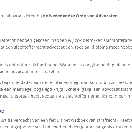
lemaal aangesloten bij
de Nederlandse Orde van Advocaten
.
afrecht hebben gekozen, hebben wij ook betrokken slachtofferadvo
dat een slachtofferrecht advocaat een speciaal diploma moet hebben
dan is dat natuurlijk ingrijpend. Wanneer u aangifte heeft gedaan en
oede advocaat in te schakelen.
 tegen de dader aan de rechter voorlegt dan kunt u bijvoorbeeld 
te een maatregel opgelegd krijgt. Schakel gelijk een advocaat slach
nmaal uitspraak heeft gedaan, als slachtoffer namelijk niet meer in
te
 justitie verdacht van een feit uit het wetboek van strafrecht? Hee
 een ingrijpende straf (bijvoorbeeld een jaar gevangenisstraf) en 