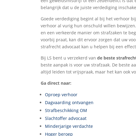
een geweldsmisdrijf of een zedendelict is dat e
belangrijk dat u de juiste verdediging inschake
Goede verdediging begint al bij het verhoor bij
verhoor al vurig hun onschuld willen bewijzen.
en een verkeerde manier om strafzaken te be
voorbij praat, kan dit ervoor zorgen dat uw vo
strafrecht advocaat kan u helpen bij een effec
Bij LS bent u verzekerd van
de beste strafrech
beste aanpak is voor uw strafzaak. De beste a
altijd leiden tot vrijspraak, maar het kan ook v
Ga direct naar:
Oproep verhoor
Dagvaarding ontvangen
Strafbeschikking OM
Slachtoffer advocaat
Minderjarige verdachte
Hoger beroep