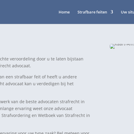
Home
Strafbare feiten
Uw sit
hte veroordeling door u te laten bijstaan
recht advocaat.
 een strafbaar feit of heeft u andere
cht advocaat kan u verdedigen bij het
twerk van de beste advocaten strafrecht in
enlange ervaring weet onze advocaat
 Strafvordering en Wetboek van Strafrecht in
 ervaring voor uw type zaak? Bel meteen voor