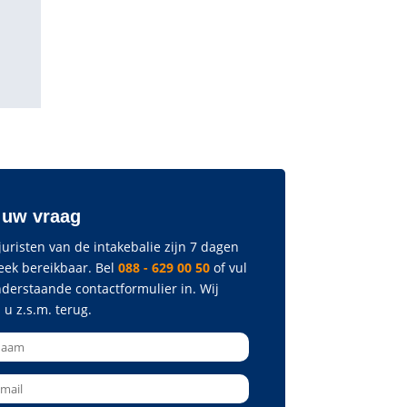
 uw vraag
uristen van de intakebalie zijn 7 dagen
eek bereikbaar. Bel
088 - 629 00 50
of vul
nderstaande contactformulier in. Wij
 u z.s.m. terug.