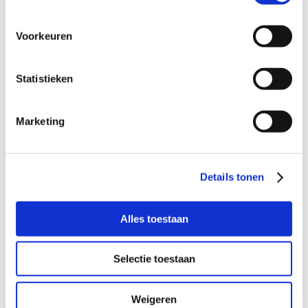
Naar
contactformulier
Voorkeuren
Gespecialiseerd in strafzaken
Statistieken
De advocaten aangesloten bij ons
advocatennetwerk zijn gespecialiseerd in het
Marketing
strafrecht.
7 dagen per week bereikbaar
Details tonen
Onze juridische intakebalie is 7 dagen per week
bereikbaar voor een gratis intake gesprek.
Alles toestaan
Ook pro deo mogelijk
De advocaten aangesloten bij ons
Selectie toestaan
advocatennetwerk zijn gespecialiseerd in het
strafrecht.
Weigeren