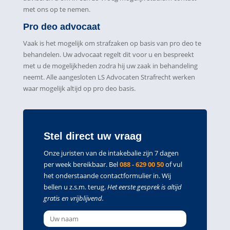
met ons op te nemen.
Pro deo advocaat
Vaak is het mogelijk om strafzaken op basis van pro deo te
behandelen. Uw advocaat regelt dit voor u en bespreekt
met u de mogelijkheden zodra hij uw zaak in behandeling
neemt. Alle aangesloten LS Advocaten Strafrecht werken
waar mogelijk altijd op pro deo basis.
Stel direct uw vraag
Onze juristen van de intakebalie zijn 7 dagen
per week bereikbaar. Bel
088 - 629 00 50
of vul
het onderstaande contactformulier in. Wij
bellen u z.s.m. terug.
Het eerste gesprek is altijd
gratis en vrijblijvend.