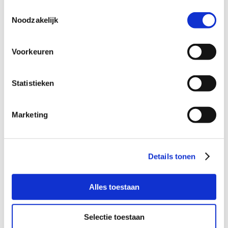
Toestemmingsselectie
Verdachte
Noodzakelijk
Voorkeuren
Statistieken
Bel kosteloos en vrijblijvend

088 - 629 00 50
Marketing
Stel direct uw vraag

Naar
Details tonen
contactformulier
Alles toestaan
Gespecialiseerd in strafzaken

Selectie toestaan
De advocaten aangesloten bij ons