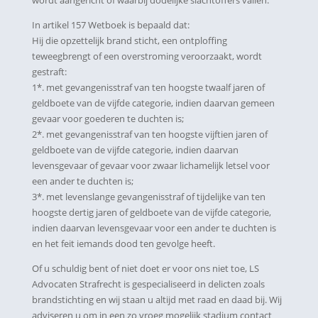
wordt aangericht of waarbij dodelijke slachtoffers vallen.
In artikel 157 Wetboek is bepaald dat:
Hij die opzettelijk brand sticht, een ontploffing
teweegbrengt of een overstroming veroorzaakt, wordt
gestraft:
1*. met gevangenisstraf van ten hoogste twaalf jaren of
geldboete van de vijfde categorie, indien daarvan gemeen
gevaar voor goederen te duchten is;
2*. met gevangenisstraf van ten hoogste vijftien jaren of
geldboete van de vijfde categorie, indien daarvan
levensgevaar of gevaar voor zwaar lichamelijk letsel voor
een ander te duchten is;
3*. met levenslange gevangenisstraf of tijdelijke van ten
hoogste dertig jaren of geldboete van de vijfde categorie,
indien daarvan levensgevaar voor een ander te duchten is
en het feit iemands dood ten gevolge heeft.
Of u schuldig bent of niet doet er voor ons niet toe, LS
Advocaten Strafrecht is gespecialiseerd in delicten zoals
brandstichting en wij staan u altijd met raad en daad bij. Wij
adviseren u om in een zo vroeg mogelijk stadium contact