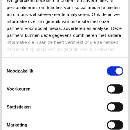
We gebruiken cookies om content en advertenties te
personaliseren, om functies voor social media te bieden
en om ons websiteverkeer te analyseren. Ook delen we
informatie over uw gebruik van onze site met onze
partners voor social media, adverteren en analyse. Deze
partners kunnen deze gegevens combineren met andere
informatie die u aan ze heeft verstrekt of die ze hebben
Bel kosteloos en vrijblijvend

verzameld op basis van uw gebruik van hun services.
088 - 629 00 50
Toestemmingsselectie
Stel direct uw vraag

Noodzakelijk
Naar
contactformulier
Voorkeuren
Gespecialiseerd in strafzaken

Statistieken
De advocaten aangesloten bij ons
advocatennetwerk zijn gespecialiseerd in het
Marketing
strafrecht.