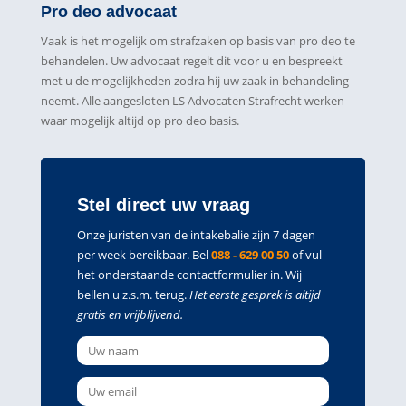
Pro deo advocaat
Vaak is het mogelijk om strafzaken op basis van pro deo te
behandelen. Uw advocaat regelt dit voor u en bespreekt
met u de mogelijkheden zodra hij uw zaak in behandeling
neemt. Alle aangesloten LS Advocaten Strafrecht werken
waar mogelijk altijd op pro deo basis.
Stel direct uw vraag
Onze juristen van de intakebalie zijn 7 dagen
per week bereikbaar. Bel
088 - 629 00 50
of vul
het onderstaande contactformulier in. Wij
bellen u z.s.m. terug.
Het eerste gesprek is altijd
gratis en vrijblijvend.