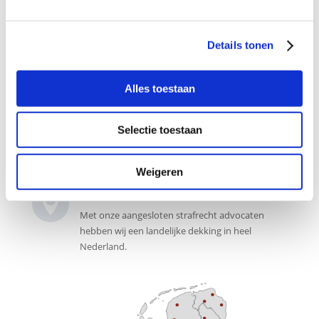
7 dagen per week bereikbaar

Details tonen
Onze juridische intakebalie is 7 dagen per week
bereikbaar voor een gratis intake gesprek.
Alles toestaan
Ook pro deo mogelijk

De advocaten aangesloten bij ons
Selectie toestaan
advocatennetwerk zijn gespecialiseerd in het
strafrecht.
Weigeren
Landelijk advocaten netwerk

Met onze aangesloten strafrecht advocaten
hebben wij een landelijke dekking in heel
Nederland.