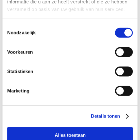
informatie die u aan ze heeft verstrekt of die ze hebben
verzameld op basis van uw gebruik van hun services.
Rechtszitting
Toestemmingsselectie
Noodzakelijk
Verdachte
Voorkeuren
Statistieken
Marketing
Bel kosteloos en vrijblijvend

088 - 629 00 50
Details tonen
Stel direct uw vraag

Naar
Alles toestaan