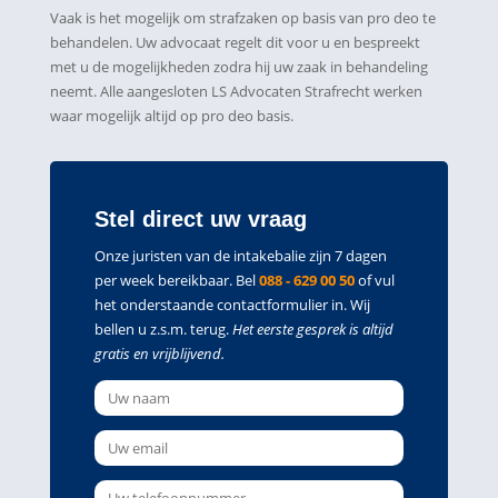
Vaak is het mogelijk om strafzaken op basis van pro deo te
behandelen. Uw advocaat regelt dit voor u en bespreekt
met u de mogelijkheden zodra hij uw zaak in behandeling
neemt. Alle aangesloten LS Advocaten Strafrecht werken
waar mogelijk altijd op pro deo basis.
Stel direct uw vraag
Onze juristen van de intakebalie zijn 7 dagen
per week bereikbaar. Bel
088 - 629 00 50
of vul
het onderstaande contactformulier in. Wij
bellen u z.s.m. terug.
Het eerste gesprek is altijd
gratis en vrijblijvend.