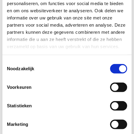
personaliseren, om functies voor social media te bieden
en om ons websiteverkeer te analyseren. Ook delen we
informatie over uw gebruik van onze site met onze
partners voor social media, adverteren en analyse. Deze
partners kunnen deze gegevens combineren met andere
Bel kosteloos en vrijblijvend

informatie die u aan ze heeft verstrekt of die ze hebben
088 - 629 00 50
verzameld op basis van uw gebruik van hun services.
Stel direct uw vraag
Toestemmingsselectie

Naar
Noodzakelijk
contactformulier
Voorkeuren
Gespecialiseerd in strafzaken

Statistieken
De advocaten aangesloten bij ons
advocatennetwerk zijn gespecialiseerd in het
strafrecht.
Marketing