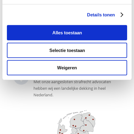
7 dagen per week bereikbaar

Onze juridische intakebalie is 7 dagen per week
Details tonen
bereikbaar voor een gratis intake gesprek.
Alles toestaan
Ook pro deo mogelijk

De advocaten aangesloten bij ons
advocatennetwerk zijn gespecialiseerd in het
Selectie toestaan
strafrecht.
Weigeren
Landelijk advocaten netwerk

Met onze aangesloten strafrecht advocaten
hebben wij een landelijke dekking in heel
Nederland.