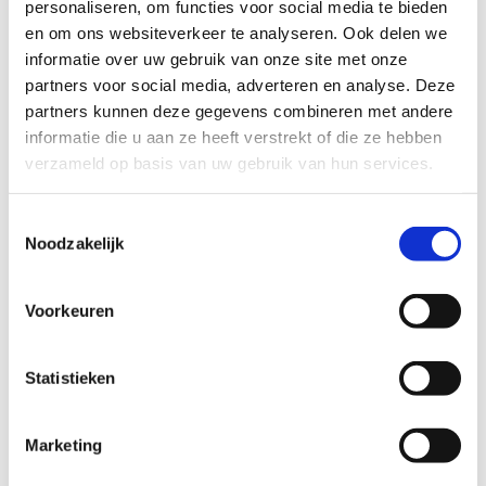
personaliseren, om functies voor social media te bieden
en om ons websiteverkeer te analyseren. Ook delen we
informatie over uw gebruik van onze site met onze
partners voor social media, adverteren en analyse. Deze
partners kunnen deze gegevens combineren met andere
Bel kosteloos en vrijblijvend

informatie die u aan ze heeft verstrekt of die ze hebben
088 - 629 00 50
verzameld op basis van uw gebruik van hun services.
Stel direct uw vraag

Toestemmingsselectie
Naar
Noodzakelijk
contactformulier
Voorkeuren
Gespecialiseerd in strafzaken

Statistieken
De advocaten aangesloten bij ons
advocatennetwerk zijn gespecialiseerd in het
strafrecht.
Marketing
7 dagen per week bereikbaar