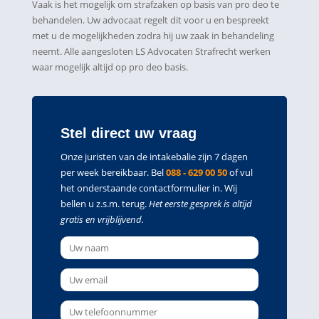
Vaak is het mogelijk om strafzaken op basis van pro deo te
behandelen. Uw advocaat regelt dit voor u en bespreekt
met u de mogelijkheden zodra hij uw zaak in behandeling
neemt. Alle aangesloten LS Advocaten Strafrecht werken
waar mogelijk altijd op pro deo basis.
Stel direct uw vraag
Onze juristen van de intakebalie zijn 7 dagen
per week bereikbaar. Bel
088 - 629 00 50
of vul
het onderstaande contactformulier in. Wij
bellen u z.s.m. terug.
Het eerste gesprek is altijd
gratis en vrijblijvend.