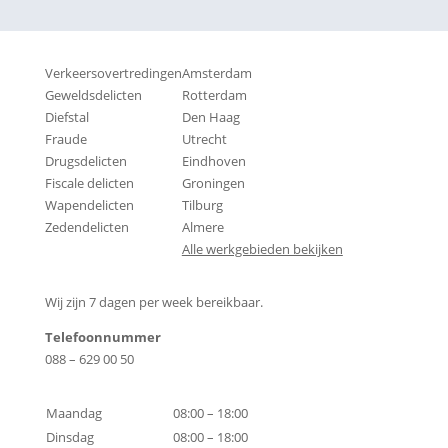
Strafbare feiten
Onder andere actief in
Verkeersovertredingen
Amsterdam
Geweldsdelicten
Rotterdam
Diefstal
Den Haag
Fraude
Utrecht
Drugsdelicten
Eindhoven
Fiscale delicten
Groningen
Wapendelicten
Tilburg
Zedendelicten
Almere
Alle werkgebieden bekijken
Contactgegevens
Wij zijn 7 dagen per week bereikbaar.
Telefoonnummer
088 – 629 00 50
Bereikbaarheid
Maandag
08:00 – 18:00
Dinsdag
08:00 – 18:00