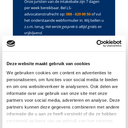
Onze juristen van de intakebalie zijn 7 dagen
per week bereikbaar. Bel LS-
advocatenstrafrecht op:
088 - 629 00 50
of vul
het onderstaande webformulier in. Wij bellen u
z.s.m. terug.
Het eerste gesprek is altijd gratis en
vrijblijvend.
Bent u verdachte?
Ja
Nee
Is er reeds een dagvaarding?
Ja
Nee
De heer/mevrouw
De heer
Mevrouw
Deze website maakt gebruik van cookies
We gebruiken cookies om content en advertenties te
personaliseren, om functies voor social media te bieden
en om ons websiteverkeer te analyseren. Ook delen we
informatie over uw gebruik van onze site met onze
partners voor social media, adverteren en analyse. Deze
partners kunnen deze gegevens combineren met andere
informatie die u aan ze heeft verstrekt of die ze hebben
verzameld op basis van uw gebruik van hun services.