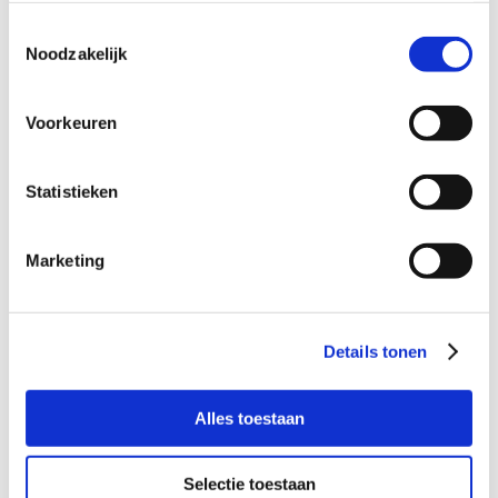
Toestemmingsselectie
Gewenste terugbelmoment
Noodzakelijk
Tijdstip
Voorkeuren
Datum
Statistieken
Ik ga akkoord met het
privacy statement
en
algemene voorwaarden
.
Marketing
Details tonen
Bel kosteloos en vrijblijvend

Alles toestaan
088 - 629 00 50
Selectie toestaan