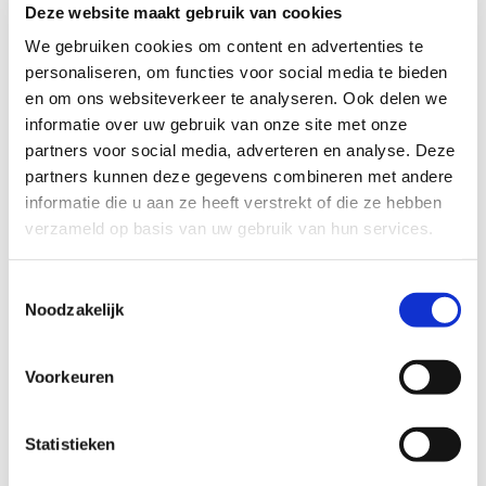
Deze website maakt gebruik van cookies
We gebruiken cookies om content en advertenties te
Gewenste terugbelmoment
personaliseren, om functies voor social media te bieden
Tijdstip
en om ons websiteverkeer te analyseren. Ook delen we
informatie over uw gebruik van onze site met onze
partners voor social media, adverteren en analyse. Deze
Datum
partners kunnen deze gegevens combineren met andere
informatie die u aan ze heeft verstrekt of die ze hebben
Ik ga akkoord met het
privacy statement
verzameld op basis van uw gebruik van hun services.
en
algemene voorwaarden
.
Toestemmingsselectie
Noodzakelijk
Voorkeuren
Bel kosteloos en vrijblijvend
Statistieken

088 - 629 00 50