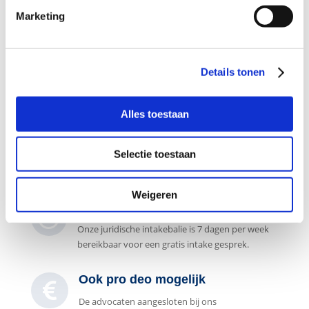
Marketing
Stel direct uw vraag

Naar
contactformulier
Details tonen
Alles toestaan
Gespecialiseerd in strafzaken

De advocaten aangesloten bij ons
Selectie toestaan
advocatennetwerk zijn gespecialiseerd in het
strafrecht.
Weigeren
7 dagen per week bereikbaar

Onze juridische intakebalie is 7 dagen per week
bereikbaar voor een gratis intake gesprek.
Ook pro deo mogelijk

De advocaten aangesloten bij ons