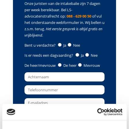
Onze juristen van de intakebalie zijn 7 dagen
per week bereikbaar. Bel LS-
advocatenstrafrecht op:
088 - 629 00 50
of vul
het onderstaande webformulier in. Wij bellen u
z.s.m. terug.
Het eerste gesprek is altijd gratis en
vrijblijvend.
Bent u verdachte?
Ja
Nee
Is er reeds een dagvaarding?
Ja
Nee
De heer/mevrouw
De heer
Mevrouw