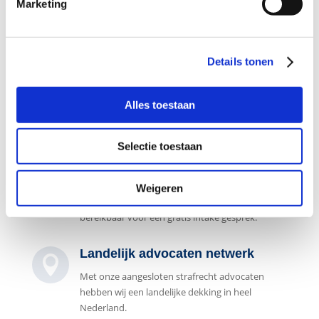
Marketing

De advocaten aangesloten bij ons
advocatennetwerk zijn gespecialiseerd in het
strafrecht.
Details tonen
Ook pro deo mogelijk

Alles toestaan
De advocaten aangesloten bij ons
advocatennetwerk zijn gespecialiseerd in het
strafrecht.
Selectie toestaan
7 dagen per week bereikbaar

Weigeren
Onze juridische intakebalie is 7 dagen per week
bereikbaar voor een gratis intake gesprek.
Landelijk advocaten netwerk

Met onze aangesloten strafrecht advocaten
hebben wij een landelijke dekking in heel
Nederland.