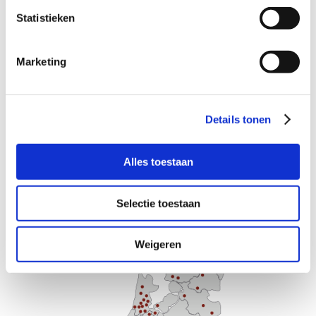
Onze juridische intakebalie is 7 dagen per week
Statistieken
bereikbaar voor een gratis intake gesprek.
Ook pro deo mogelijk
Marketing

De advocaten aangesloten bij ons
advocatennetwerk zijn gespecialiseerd in het
strafrecht.
Details tonen
Landelijk advocaten netwerk

Alles toestaan
Met onze aangesloten strafrecht advocaten
hebben wij een landelijke dekking in heel
Selectie toestaan
Nederland.
Weigeren