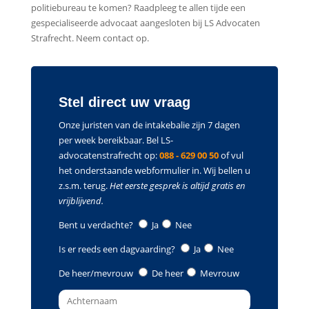
politiebureau te komen? Raadpleeg te allen tijde een
gespecialiseerde advocaat aangesloten bij LS Advocaten
Strafrecht. Neem contact op.
Stel direct uw vraag
Onze juristen van de intakebalie zijn 7 dagen
per week bereikbaar. Bel LS-
advocatenstrafrecht op:
088 - 629 00 50
of vul
het onderstaande webformulier in. Wij bellen u
z.s.m. terug.
Het eerste gesprek is altijd gratis en
vrijblijvend.
Bent u verdachte?
Ja
Nee
Is er reeds een dagvaarding?
Ja
Nee
De heer/mevrouw
De heer
Mevrouw