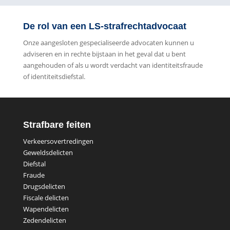
De rol van een LS-strafrechtadvocaat
Onze aangesloten gespecialiseerde advocaten kunnen u
adviseren en in rechte bijstaan in het geval dat u bent
aangehouden of als u wordt verdacht van identiteitsfraude
of identiteitsdiefstal.
Strafbare feiten
Verkeersovertredingen
Geweldsdelicten
Diefstal
Fraude
Drugsdelicten
Fiscale delicten
Wapendelicten
Zedendelicten