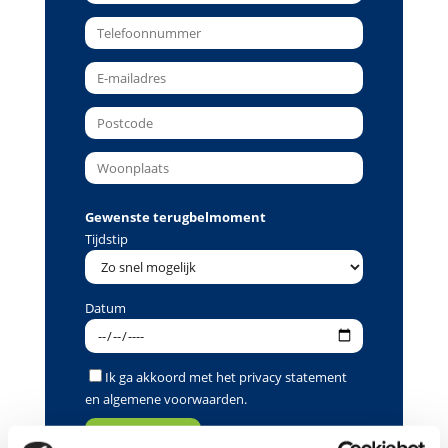
Gewenste terugbelmoment
Tijdstip
Datum
Ik ga akkoord met het
privacy statement
en
algemene voorwaarden
.