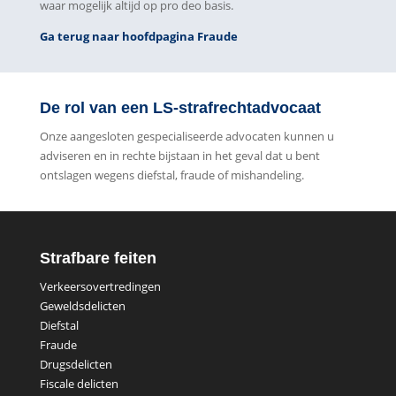
waar mogelijk altijd op pro deo basis.
Ga terug naar hoofdpagina Fraude
De rol van een LS-strafrechtadvocaat
Onze aangesloten gespecialiseerde advocaten kunnen u
adviseren en in rechte bijstaan in het geval dat u bent
ontslagen wegens diefstal, fraude of mishandeling.
Strafbare feiten
Verkeersovertredingen
Geweldsdelicten
Diefstal
Fraude
Drugsdelicten
Fiscale delicten