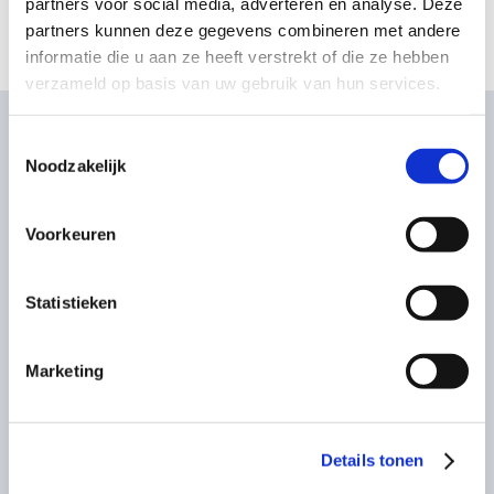
partners voor social media, adverteren en analyse. Deze
partners kunnen deze gegevens combineren met andere
informatie die u aan ze heeft verstrekt of die ze hebben
verzameld op basis van uw gebruik van hun services.
Vermoeden is niet voldoende
Toestemmingsselectie
Noodzakelijk
Een vermoeden dat u zich schuldig heeft gemaakt aan
bijvoorbeeld diefstal of fraude is in het algemeen
onvoldoende reden voor ontslag. Er zijn altijd concrete
Voorkeuren
bewijzen nodig voordat een werkgever iemand kan ontslaan
op staande voet. Diplomafraude is in sommige gevallen een
geldige reden. Dit moet echter van geval tot geval worden
Statistieken
beoordeeld.
De werkgever kan ook een onderzoek instellen. Bij strafbare
Marketing
feiten is zorgvuldigheid erg belangrijk en daarnaast zal voor
de werkgever het eventuele wangedrag niet altijd direct
duidelijk zijn. Dit onderzoek dient wel snel uitgevoerd te
worden waarna de werkgever u direct kan meedelen welke
Details tonen
sancties hij treft.