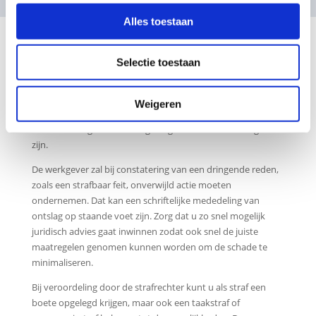
Alles toestaan
Dringende reden – op staande voet
ontslagen
Selectie toestaan
Aangetoonde diefstal of verduistering levert in het
algemeen een dringende reden op die ontslag op staande
Weigeren
voet rechtvaardigt, ongeacht de waarde van de gestolen of
verduisterde goederen. De gevolgen hiervan kunnen groot
zijn.
De werkgever zal bij constatering van een dringende reden,
zoals een strafbaar feit, onverwijld actie moeten
ondernemen. Dat kan een schriftelijke mededeling van
ontslag op staande voet zijn. Zorg dat u zo snel mogelijk
juridisch advies gaat inwinnen zodat ook snel de juiste
maatregelen genomen kunnen worden om de schade te
minimaliseren.
Bij veroordeling door de strafrechter kunt u als straf een
boete opgelegd krijgen, maar ook een taakstraf of