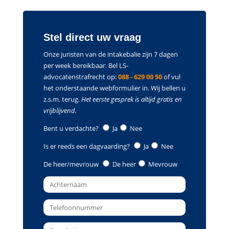
Stel direct uw vraag
Onze juristen van de intakebalie zijn 7 dagen
per week bereikbaar. Bel LS-
advocatenstrafrecht op:
088 - 629 00 50
of vul
het onderstaande webformulier in. Wij bellen u
z.s.m. terug.
Het eerste gesprek is altijd gratis en
vrijblijvend.
Bent u verdachte?
Ja
Nee
Is er reeds een dagvaarding?
Ja
Nee
De heer/mevrouw
De heer
Mevrouw